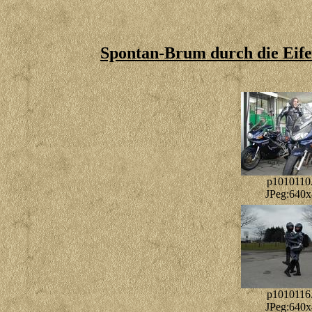
Spontan-Brum durch die Eife
p1010110.
JPeg:640
p1010116.
JPeg:640