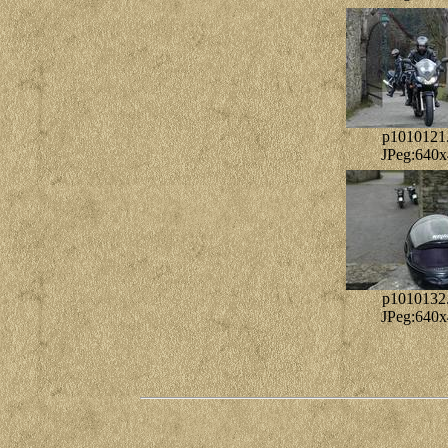
p1010121.
JPeg:640
p1010132.
JPeg:640