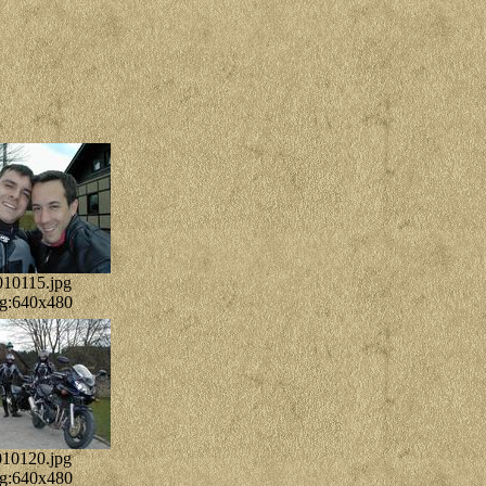
010115.jpg
g:640x480
10120.jpg
g:640x480