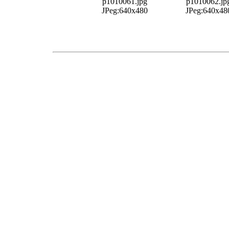
p1010061.jpg
p1010062.jp
JPeg:640x480
JPeg:640x48