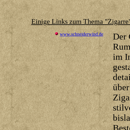
Einige Links zum Thema "Zigarre
www.schneiderwind.de
Der 
Rumb
im I
gest
deta
über
Ziga
stil
bisl
Best