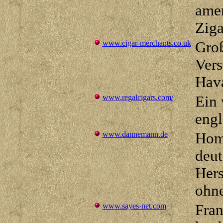
ame
Ziga
www.cigar-merchants.co.uk
Groß
Vers
Hav
www.regalcigars.com/
Ein 
engl
www.dannemann.de
Hom
deut
Hers
ohne
www.sayes-net.com
Fran