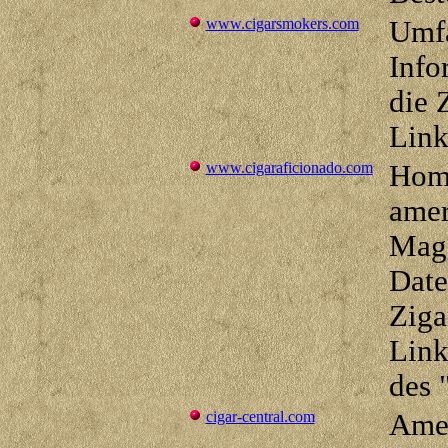
www.cigarsmokers.com
Umf
Info
die 
Link
www.cigaraficionado.com
Hom
amer
Maga
Date
Ziga
Link
des 
cigar-central.com
Amer