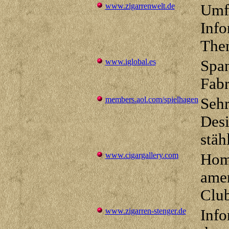
www.zigarrenwelt.de
Umf
Inf
The
www.iglobal.es
Span
Fabr
members.aol.com/spielhagen
Sehr
Desi
stäh
www.cigargallery.com
Hom
amer
Clu
www.zigarren-stenger.de
Info