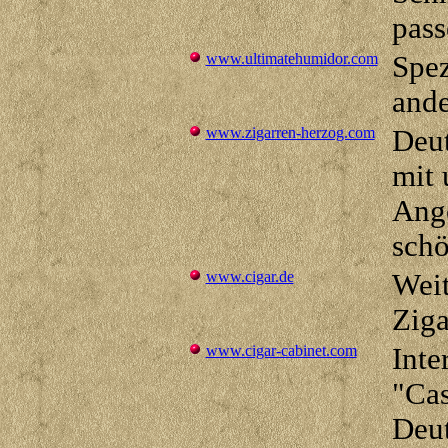
pass
www.ultimatehumidor.com
Spez
ande
www.zigarren-herzog.com
Deut
mit
Ange
sch
www.cigar.de
Weit
Ziga
www.cigar-cabinet.com
Inte
"Cas
Deu