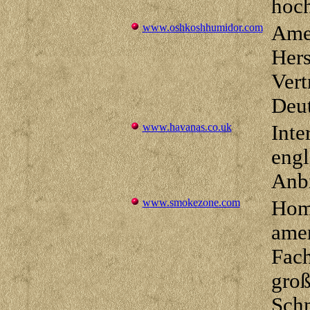
hoc
www.oshkoshhumidor.com
Ame
Hers
Vert
Deu
www.havanas.co.uk
Inte
engl
Anbi
www.smokezone.com
Hom
amer
Fach
gro
Sch