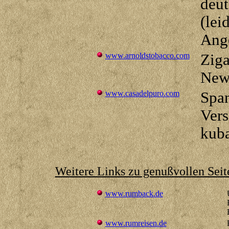
deut
(lei
Ang
www.arnoldstobacco.com
Ziga
New
www.casadelpuro.com
Span
Vers
kuba
Weitere Links zu genußvollen Seit
www.rumback.de
www.rumreisen.de