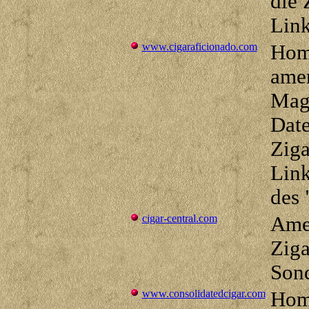
die 
Lin
www.cigaraficionado.com
Hom
amer
Maga
Dat
Ziga
Link
des 
cigar-central.com
Ame
Ziga
Son
www.consolidatedcigar.com
Hom