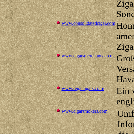
Ziga
Sond
www.consolidatedcigar.com
Home
amer
Ziga
www.cigar-merchants.co.uk
Groß
Vers
Hav
www.regalcigars.com/
Ein 
engl
www.cigarsmokers.com
Umf
Info